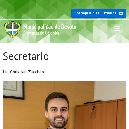
Entrega Digital Estudios
Toggl
naviga
Secretario
Lic. Christian Zucchero