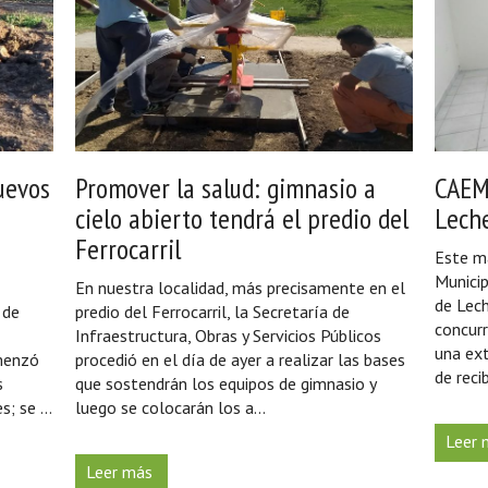
uevos
Promover la salud: gimnasio a
CAEM
cielo abierto tendrá el predio del
Lech
Ferrocarril
Este m
Municip
En nuestra localidad, más precisamente en el
de Lec
 de
predio del Ferrocarril, la Secretaría de
concurr
Infraestructura, Obras y Servicios Públicos
una ext
omenzó
procedió en el día de ayer a realizar las bases
de reci
s
que sostendrán los equipos de gimnasio y
; se ...
luego se colocarán los a...
Leer 
Leer más