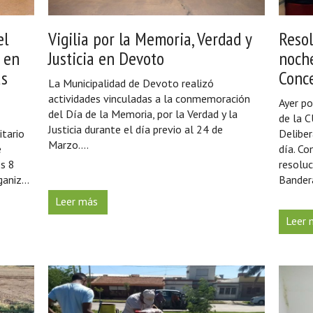
el
Vigilia por la Memoria, Verdad y
Resol
o en
Justicia en Devoto
noche
as
Conc
La Municipalidad de Devoto realizó
actividades vinculadas a la conmemoración
Ayer po
del Día de la Memoria, por la Verdad y la
de la C
Justicia durante el día previo al 24 de
itario
Deliber
Marzo....
e
día. Co
s 8
resoluc
aniz...
Bandera
Leer más
Leer 