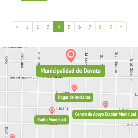
«
1
2
3
4
5
6
7
8
9
»