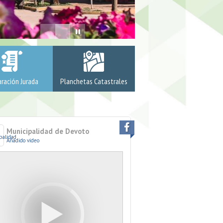
ración Jurada
Planchetas Catastrales
Municipalidad de Devoto
Municipalidad 
Añadido vídeo
Añadido vídeo