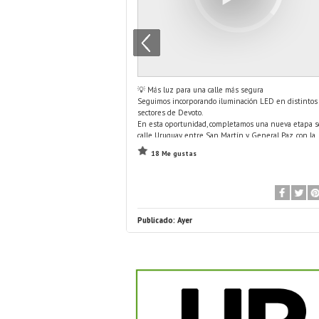
 legislativo representa un
💡 Más luz para una calle más segura
stitucional de nuestra
Seguimos incorporando iluminación LED en distintos
sectores de Devoto.
s 20:30 hs., en la Casa de la
En esta oportunidad, completamos una nueva etapa s
...
calle Uruguay, entre San Martín y General Paz, con la
Apertura de
...
instalación de 9 nuevas columnas
18 Me gustas
Publicado:
Ayer