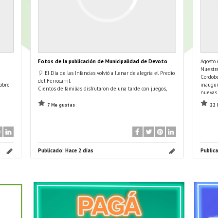
Fotos de la publicación de Municipalidad de Devoto
Agosto
Nuestra
🎈 El Día de las Infancias volvió a llenar de alegría el Predio
Cordobe
del Ferrocarril.
obre
inaugur
Cientos de familias disfrutaron de una tarde con juegos,
nuevas 
deportes, espectáculos, propuestas ambientales, merienda
Ademá
y muchas actividades pensadas para que los más chicos
7 Me gustas
22 
...
fueran los
Publicado:
Hace 2 días
Public