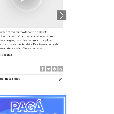
 comenzó con mucho deporte en Devoto.
Prevenir también es generar es
 localidad recibió la primera instancia de los
reflexionar y aprender a acomp
ses Juegan, con el básquet como disciplina
Llevamos adelante una charla a
al de un mes que tendrá a Devoto como sede de
suicidio, un encuentro pensado
competencias de vóley y atletismo.
promover la concientización y f
...
...
s
toda la comunidad con el
Me gustas
7 Me gustas
ado:
Hace 3 días
Publicado:
La semana pasada