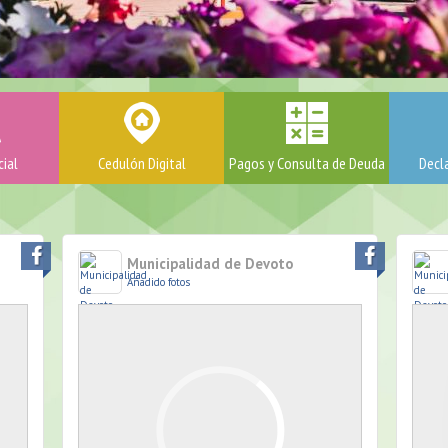
cial
Cedulón Digital
Pagos y Consulta de Deuda
Decla
Municipalidad de Devoto
Añadido fotos