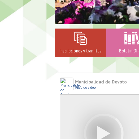
Inscripciones y trámites
Boletín Ofi
d de Devoto
Municipalidad de Devoto
Añadido vídeo