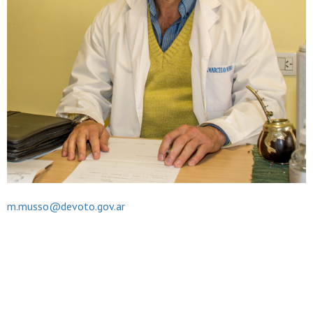
m.musso@devoto.gov.ar