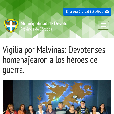
Entrega Digital Estudios
Toggl
naviga
Vigilia por Malvinas: Devotenses
homenajearon a los héroes de
guerra.