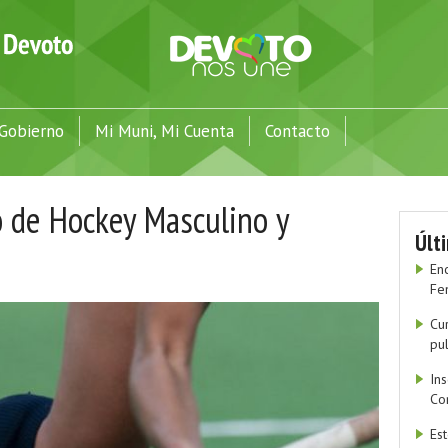
Gobierno
Mi Muni, Mi Cuenta
Contacto
o de Hockey Masculino y
Últ
En
Fe
Cu
pu
In
Co
Es