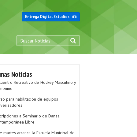
Entrega Digital Estudios
imas Noticias
cuentro Recreativo de Hockey Masculino y
menino
rso para habilitación de equipos
lverizadores
scripciones a Seminario de Danza
ntemporánea Libre
te martes arranca la Escuela Municipal de