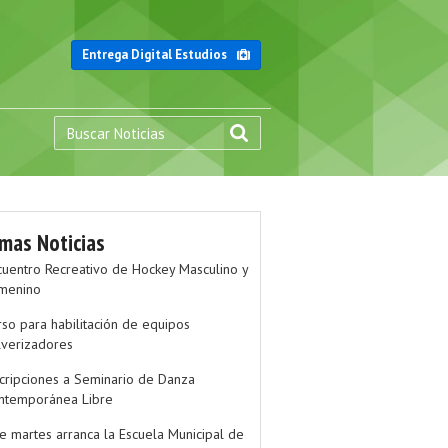
Entrega Digital Estudios
imas Noticias
cuentro Recreativo de Hockey Masculino y
menino
rso para habilitación de equipos
lverizadores
scripciones a Seminario de Danza
ntemporánea Libre
te martes arranca la Escuela Municipal de