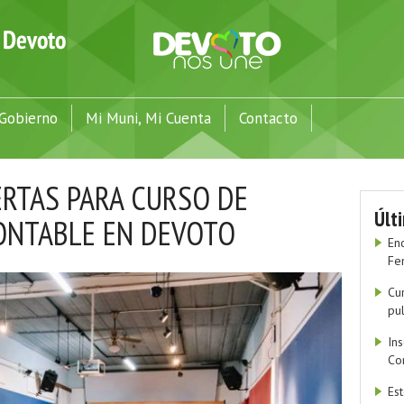
Gobierno
Mi Muni, Mi Cuenta
Contacto
ERTAS PARA CURSO DE
Últ
ONTABLE EN DEVOTO
En
Fe
Cu
pu
In
Co
Es