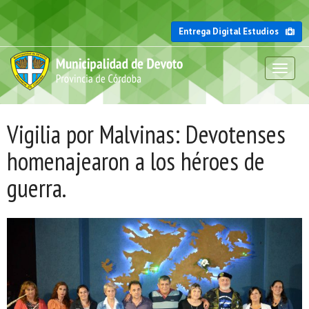
Entrega Digital Estudios
Toggl
naviga
Vigilia por Malvinas: Devotenses
homenajearon a los héroes de
guerra.